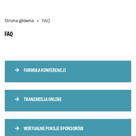
Strona główna
FAQ
Ścieżka
nawigacyjna
FAQ
FORMUŁA KONFERENCJI
TRANSMISJA ONLINE
WIRTUALNE POKOJE SPONSORÓW